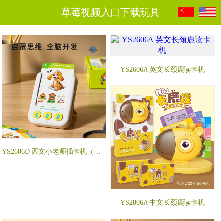
草莓视频入口下载玩具
YS2606A 英文长颈鹿读卡机
YS2606D 西文小老师插卡机（配55张卡片）
YS2806A 中文长颈鹿读卡机