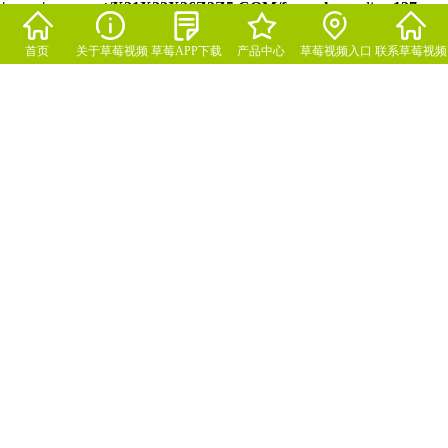
/www/wwwroot/X21X22X26Z2Z5.COM/func.php
on line
127
Warning
:
首页
关于草莓视频
草莓APP下载
产品中心
草莓视频入口
联系草莓视频
file_put_contents(./cachefile_yuan/kediyq.com/cache/32/b4a8f/71032.h
入口下载
观看免费中心
下载社区
入口下载
failed to open stream: No such file or directory in
/www/wwwroot/X21X22X26Z2Z5.COM/func.php
on line
115
网站防火墙
您的请求过于频繁，
可能原因：您对该页
如何解决：
1）稍等一段时间重
2）如网站托管，请
3）普通网站访客，清