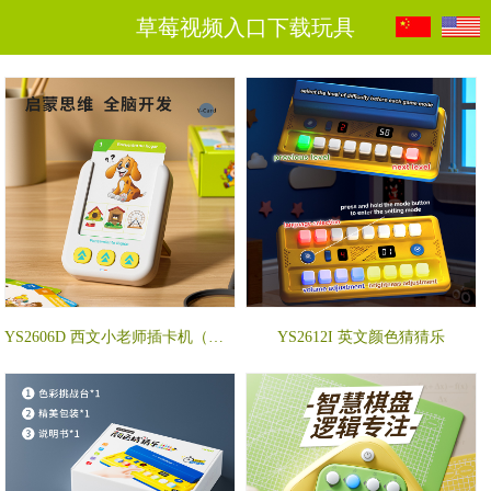
草莓视频入口下载玩具
YS2606D 西文小老师插卡机（配55张卡片）
YS2612I 英文颜色猜猜乐